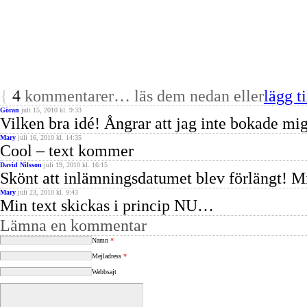
{
4
kommentarer… läs dem nedan eller
lägg ti
Göran
juli 15, 2010 kl. 9:33
Vilken bra idé! Ångrar att jag inte bokade mi
Mary
juli 16, 2010 kl. 14:35
Cool – text kommer
David Nilsson
juli 19, 2010 kl. 16:15
Skönt att inlämningsdatumet blev förlängt! M
Mary
juli 23, 2010 kl. 9:43
Min text skickas i princip NU…
Lämna en kommentar
Namn
*
Mejladress
*
Webbsajt