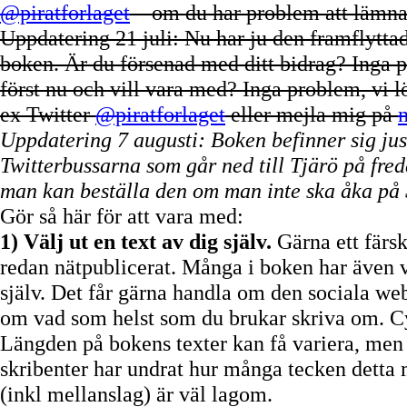
@piratforlaget
– om du har problem att lämna d
Uppdatering 21 juli: Nu har ju den framflyttad
boken. Är du försenad med ditt bidrag? Inga p
först nu och vill vara med? Inga problem, vi lös
ex Twitter
@piratforlaget
eller mejla mig på
m
Uppdatering 7 augusti: Boken befinner sig just
Twitterbussarna som går ned till Tjärö på fre
man kan beställa den om man inte ska åka p
Gör så här för att vara med:
1) Välj ut en text av dig själv.
Gärna ett färsk
redan nätpublicerat. Många i boken har även v
själv. Det får gärna handla om den sociala we
om vad som helst som du brukar skriva om. Cyk
Längden på bokens texter kan få variera, men he
skribenter har undrat hur många tecken detta
(inkl mellanslag) är väl lagom.