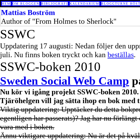
HEM
OM BLOGGEN
BIBLIOGRAFI
KALENDARIUM
BLOGGTURNÉ HÖST
Mattias Boström
Author of "From Holmes to Sherlock"
SSWC
Uppdatering 17 augusti: Nedan följer den u
juli. Nu finns boken tryckt och kan
beställas
.
SSWC-boken 2010
Sweden Social Web Camp
på
Nu kör vi igång projekt SSWC-boken 2010. 
Tjäröhelgen vill jag sätta ihop en bok med
Viktig uppdatering: Upptäcker du detta bokproj
egentligen har passerats)? Jag har nu förlängt d
vara med i boken.
Ännu viktigare uppdatering: Nu är det på kväll