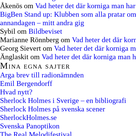
Åkenös
om
Vad heter det där korniga man ha
BigBen Stand up: Klubben som alla pratar om
annandagen – mitt andra gig
Sybil
om
Bildbeviset
Marianne Rönnberg
om
Vad heter det där ko
Georg Sievert
om
Vad heter det där korniga 
Änglaskit
om
Vad heter det där korniga man 
Mina egna sajter
Arga brev till radionämnden
Emil Bergendorff
Hvad nytt?
Sherlock Holmes i Sverige – en bibliografi
Sherlock Holmes på svenska scener
SherlockHolmes.se
Svenska Panoptikon
The Real Melodifestival