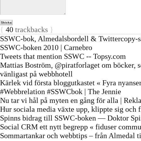
{
40
trackbacks
}
SSWC-bok, Almedalsbordell & Twittercopy-skol
SSWC-boken 2010 | Carnebro
Tweets that mention SSWC -- Topsy.com
Mattias Boström, @piratforlaget om böcker, 
vänligast på webbhotell
Kärlek vid första bloggutkastet « Fyra nyanse
#Webbrelation #SSWCbok | The Jennie
Nu tar vi hål på myten en gång för alla | Rek
Hur sociala media växte upp, klippte sig och 
Spinns bidrag till SSWC-boken — Doktor Sp
Social CRM ett nytt begrepp « fiduser commu
Sommartankar och webbtips – från Almedal til