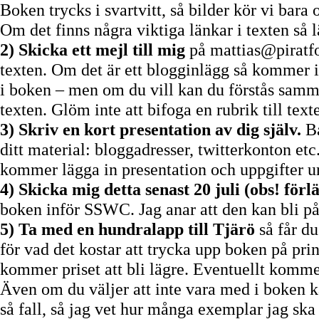
Boken trycks i svartvitt, så bilder kör vi bara 
Om det finns några viktiga länkar i texten så 
2) Skicka ett mejl till mig
på mattias@piratfor
texten. Om det är ett blogginlägg så kommer i
i boken – men om du vill kan du förstås samman
texten. Glöm inte att bifoga en rubrik till text
3) Skriv en kort presentation av dig själv.
Ba
ditt material: bloggadresser, twitterkonton etc
kommer lägga in presentation och uppgifter un
4) Skicka mig detta senast
20 juli (obs! förl
boken inför SSWC. Jag anar att den kan bli 
5) Ta med en hundralapp till Tjärö
så får du
för vad det kostar att trycka upp boken på pr
kommer priset att bli lägre. Eventuellt komme
Även om du väljer att inte vara med i boken k
så fall, så jag vet hur många exemplar jag ska