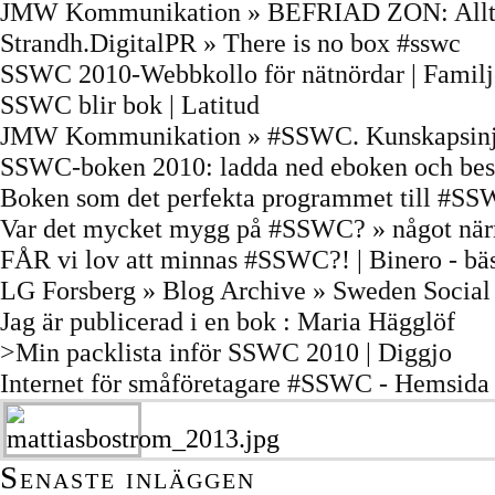
JMW Kommunikation » BEFRIAD ZON: Allt ha
Strandh.DigitalPR » There is no box #sswc
SSWC 2010-Webbkollo för nätnördar | Famil
SSWC blir bok | Latitud
JMW Kommunikation » #SSWC. Kunskapsinj
SSWC-boken 2010: ladda ned eboken och bes
Boken som det perfekta programmet till #SSW
Var det mycket mygg på #SSWC? » något nä
FÅR vi lov att minnas #SSWC?! | Binero - bä
LG Forsberg » Blog Archive » Sweden Social
Jag är publicerad i en bok : Maria Hägglöf
>Min packlista inför SSWC 2010 | Diggjo
Internet för småföretagare #SSWC - Hemsida
Senaste inläggen