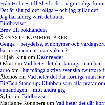
Från Holmes till Sherlock – några tidiga kom
Det är slut på det roliga – och jag gillar det
Jag har aldrig varit debutant
Bildbeviset
Brev till bokhandeln
Senaste kommentarer
Gegga – betydelse, synonymer och vardagsbruk
har i ögonen när man vaknar?
Elijah King
om
Dear reader
Oskar
om
Vad heter det där korniga man har 
arno
om
Hur många aktiva svenska twittrare f
Åkenös
om
Vad heter det där korniga man ha
BigBen Stand up: Klubben som alla pratar om
annandagen – mitt andra gig
Sybil
om
Bildbeviset
Marianne Rönnberg
om
Vad heter det där ko