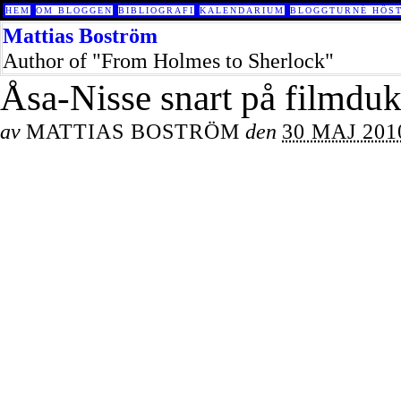
HEM
OM BLOGGEN
BIBLIOGRAFI
KALENDARIUM
BLOGGTURNÉ HÖST
Mattias Boström
Author of "From Holmes to Sherlock"
Åsa-Nisse snart på filmdu
av
MATTIAS BOSTRÖM
den
30 MAJ 201