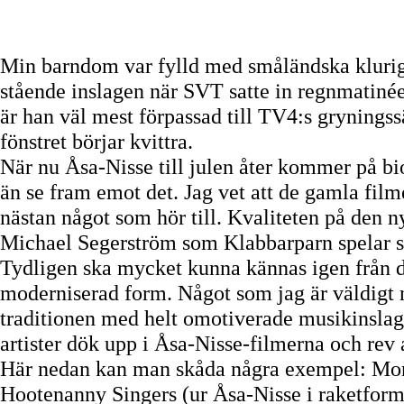
Min barndom var fylld med småländska klur
stående inslagen när SVT satte in regnmatiné
är han väl mest förpassad till TV4:s grynings
fönstret börjar kvittra.
När nu Åsa-Nisse till julen åter kommer på bi
än se fram emot det. Jag vet att de gamla filme
nästan något som hör till. Kvaliteten på den
Michael Segerström som Klabbarparn spelar så
Tydligen ska mycket kunna kännas igen från d
moderniserad form. Något som jag är väldigt
traditionen med helt omotiverade musikinslag
artister dök upp i Åsa-Nisse-filmerna och rev 
Här nedan kan man skåda några exempel: Mon
Hootenanny Singers (ur Åsa-Nisse i raketform