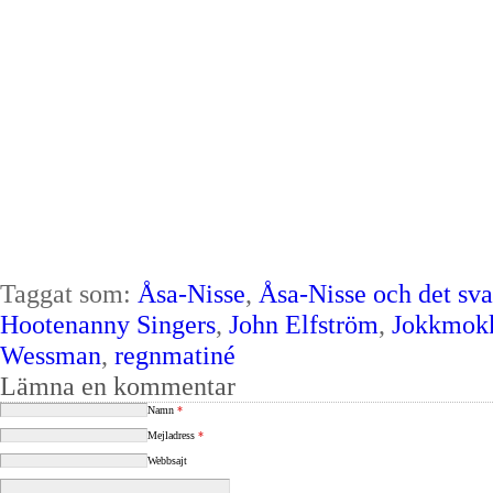
Taggat som:
Åsa-Nisse
,
Åsa-Nisse och det sva
Hootenanny Singers
,
John Elfström
,
Jokkmok
Wessman
,
regnmatiné
Lämna en kommentar
Namn
*
Mejladress
*
Webbsajt