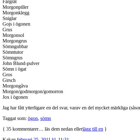
Fårgråt
Morgonpiller
Morgonklegg
Sniglar
Gojs i ögonen
Grus
Morgonsol
Morgongrus
Sömngubbar
Sömntutor
Sömngrus
John Blund-pulver
Sömn i ögat
Gros
Girsch
Morgongåva
Morgon/godmorgon/gomorron
Jox i ögonen
Jag har fått ytterligare en del svar, varav en del mycket märkliga (så
Taggat som:
ögon
,
sömn
{
35
kommentarer… läs dem nedan eller
lägg till en
}
Kakan
februari 25, 2011 kl. 11:31