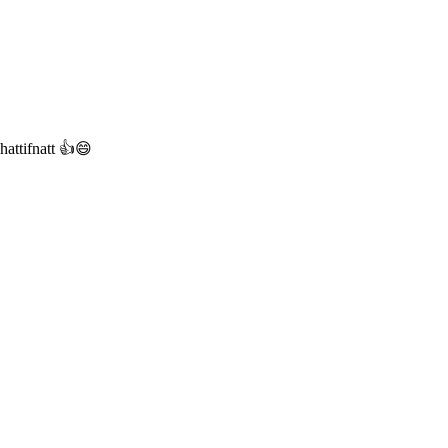
 hattifnatt 👍😄