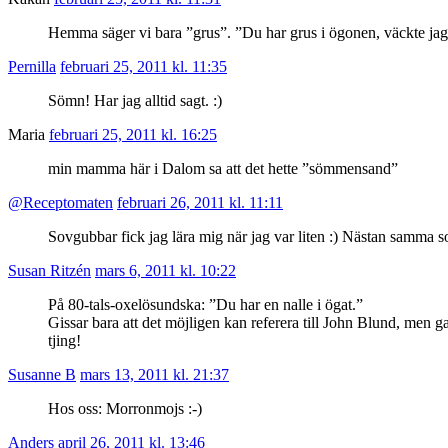
Hemma säger vi bara ”grus”. ”Du har grus i ögonen, väckte jag
Pernilla
februari 25, 2011 kl. 11:35
Sömn! Har jag alltid sagt. :)
Maria
februari 25, 2011 kl. 16:25
min mamma här i Dalom sa att det hette ”sömmensand”
@Receptomaten
februari 26, 2011 kl. 11:11
Sovgubbar fick jag lära mig när jag var liten :) Nästan samma 
Susan Ritzén
mars 6, 2011 kl. 10:22
På 80-tals-oxelösundska: ”Du har en nalle i ögat.”
Gissar bara att det möjligen kan referera till John Blund, men gansk
tjing!
Susanne B
mars 13, 2011 kl. 21:37
Hos oss: Morronmojs :-)
Anders
april 26, 2011 kl. 13:46