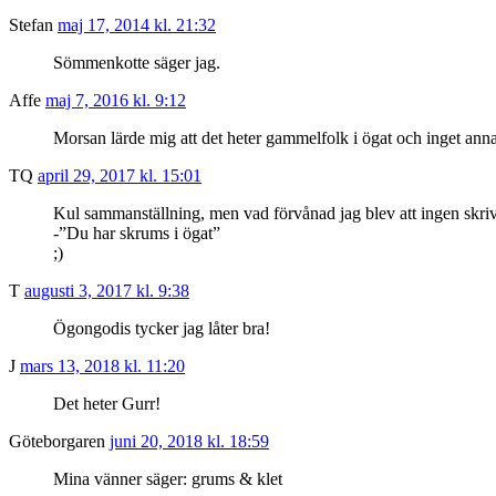
Stefan
maj 17, 2014 kl. 21:32
Sömmenkotte säger jag.
Affe
maj 7, 2016 kl. 9:12
Morsan lärde mig att det heter gammelfolk i ögat och inget anna
TQ
april 29, 2017 kl. 15:01
Kul sammanställning, men vad förvånad jag blev att ingen skrivi
-”Du har skrums i ögat”
;)
T
augusti 3, 2017 kl. 9:38
Ögongodis tycker jag låter bra!
J
mars 13, 2018 kl. 11:20
Det heter Gurr!
Göteborgaren
juni 20, 2018 kl. 18:59
Mina vänner säger: grums & klet