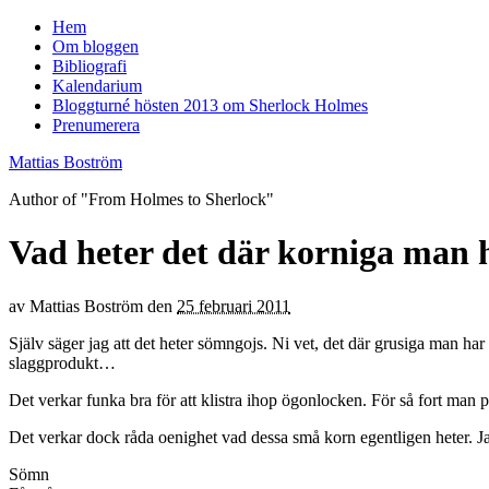
Hem
Om bloggen
Bibliografi
Kalendarium
Bloggturné hösten 2013 om Sherlock Holmes
Prenumerera
Mattias Boström
Author of "From Holmes to Sherlock"
Vad heter det där korniga man 
av
Mattias Boström
den
25 februari 2011
Själv säger jag att det heter sömngojs. Ni vet, det där grusiga man ha
slaggprodukt…
Det verkar funka bra för att klistra ihop ögonlocken. För så fort man p
Det verkar dock råda oenighet vad dessa små korn egentligen heter. Ja
Sömn