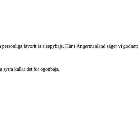
 Min personliga favorit är sleepybajs. Här i Ångermanland säger vi godnatt
 syrra kallar det för ögonbajs.