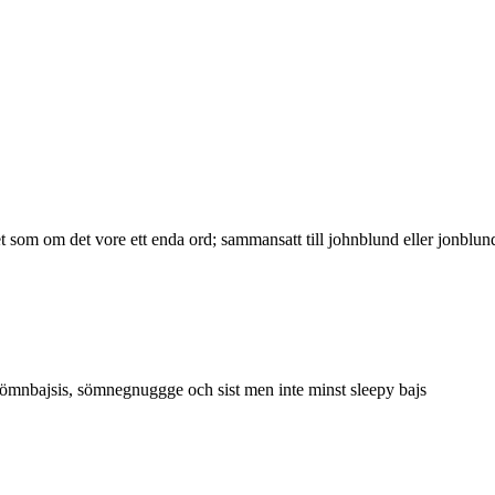
 som om det vore ett enda ord; sammansatt till johnblund eller jonblund 
sömnbajsis, sömnegnuggge och sist men inte minst sleepy bajs