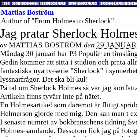
HEM
OM BLOGGEN
BIBLIOGRAFI
KALENDARIUM
BLOGGTURNÉ HÖST
Mattias Boström
Author of "From Holmes to Sherlock"
Jag pratar Sherlock Holmes
av
MATTIAS BOSTRÖM
den
29 JANUARI
Måndag 30 januari har P3 Populär en timslån
Gedin kommer att sitta i studion och prata a
fantastiska nya tv-serie ”Sherlock” i synnerh
lyssnarfrågor. Det ska bli kul!
På tal om Sherlock Holmes så var jag kortfat
Artikeln finns tyvärr inte på nätet.
En Holmesartikel som däremot är flitigt spri
Helmerson gjorde med mig. Den kan man t ex
I senaste numret av bokbranschens tidning Sv
Holmes-samlande. Dessutom fick jag på fotogr