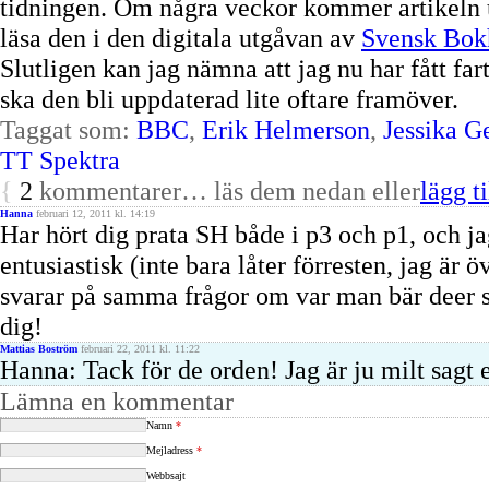
tidningen. Om några veckor kommer artikeln u
läsa den i den digitala utgåvan av
Svensk Bok
Slutligen kan jag nämna att jag nu har fått far
ska den bli uppdaterad lite oftare framöver.
Taggat som:
BBC
,
Erik Helmerson
,
Jessika G
TT Spektra
{
2
kommentarer… läs dem nedan eller
lägg ti
Hanna
februari 12, 2011 kl. 14:19
Har hört dig prata SH både i p3 och p1, och ja
entusiastisk (inte bara låter förresten, jag är
svarar på samma frågor om var man bär deer stal
dig!
Mattias Boström
februari 22, 2011 kl. 11:22
Hanna: Tack för de orden! Jag är ju milt sagt e
Lämna en kommentar
Namn
*
Mejladress
*
Webbsajt