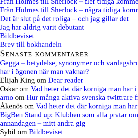
Från Holmes till Sherlock – fler tidiga komme
Från Holmes till Sherlock – några tidiga kom
Det är slut på det roliga – och jag gillar det
Jag har aldrig varit debutant
Bildbeviset
Brev till bokhandeln
Senaste kommentarer
Gegga – betydelse, synonymer och vardagsbruk
har i ögonen när man vaknar?
Elijah King
om
Dear reader
Oskar
om
Vad heter det där korniga man har 
arno
om
Hur många aktiva svenska twittrare f
Åkenös
om
Vad heter det där korniga man ha
BigBen Stand up: Klubben som alla pratar om
annandagen – mitt andra gig
Sybil
om
Bildbeviset