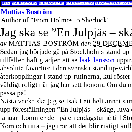
HEM
OM BLOGGEN
BIBLIOGRAFI
KALENDARIUM
BLOGGTURNÉ HÖST
Mattias Boström
Author of "From Holmes to Sherlock"
Jag ska se ”En Julpjäs – s
av
MATTIAS BOSTRÖM
den
29 DECEMB
Sedan jag började gå på Stockholms stand up-
tillfällen haft glädjen att se
Isak Jansson
upptr
absoluta favoriter i den svenska stand up-värl
återkopplingar i stand up-rutinerna, kul röster
väldigt roligt när jag har sett honom. Om du 
passa på!
Nästa vecka ska jag se Isak i ett helt annat
upp föreställningen ”En Julpjäs – skägg, luva
januari kommer den på en endagsturné till St
Kom och titta – jag tror att det blir riktigt kul!