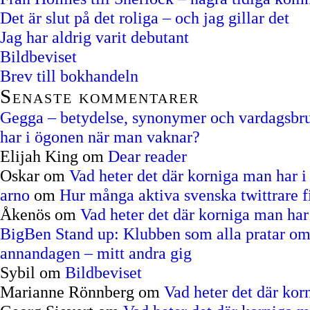
Det är slut på det roliga – och jag gillar det
Jag har aldrig varit debutant
Bildbeviset
Brev till bokhandeln
Senaste kommentarer
Gegga – betydelse, synonymer och vardagsbruk
har i ögonen när man vaknar?
Elijah King
om
Dear reader
Oskar
om
Vad heter det där korniga man har 
arno
om
Hur många aktiva svenska twittrare f
Åkenös
om
Vad heter det där korniga man ha
BigBen Stand up: Klubben som alla pratar om
annandagen – mitt andra gig
Sybil
om
Bildbeviset
Marianne Rönnberg
om
Vad heter det där ko