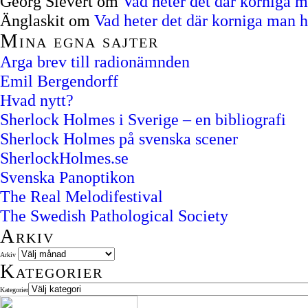
Georg Sievert
om
Vad heter det där korniga 
Änglaskit
om
Vad heter det där korniga man 
Mina egna sajter
Arga brev till radionämnden
Emil Bergendorff
Hvad nytt?
Sherlock Holmes i Sverige – en bibliografi
Sherlock Holmes på svenska scener
SherlockHolmes.se
Svenska Panoptikon
The Real Melodifestival
The Swedish Pathological Society
Arkiv
Arkiv
Kategorier
Kategorier