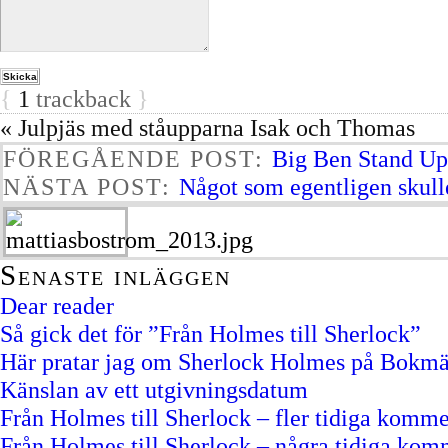
{
1
trackback
}
« Julpjäs med ståupparna Isak och Thomas
FÖREGÅENDE POST:
Big Ben Stand Up
NÄSTA POST:
Något som egentligen skulle
Senaste inläggen
Dear reader
Så gick det för ”Från Holmes till Sherlock”
Här pratar jag om Sherlock Holmes på Bokm
Känslan av ett utgivningsdatum
Från Holmes till Sherlock – fler tidiga komme
Från Holmes till Sherlock – några tidiga kom